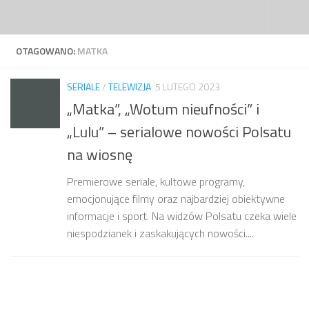
Przejdź do treści
OTAGOWANO:
MATKA
SERIALE
/
TELEWIZJA
5 LUTEGO 2023
„Matka”, „Wotum nieufności” i
„Lulu” – serialowe nowości Polsatu
na wiosnę
Premierowe seriale, kultowe programy,
emocjonujące filmy oraz najbardziej obiektywne
informacje i sport. Na widzów Polsatu czeka wiele
niespodzianek i zaskakujących nowości....