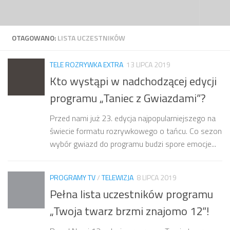
Przejdź do treści
OTAGOWANO:
LISTA UCZESTNIKÓW
TELE ROZRYWKA EXTRA
13 LIPCA 2019
Kto wystąpi w nadchodzącej edycji
programu „Taniec z Gwiazdami”?
Przed nami już 23. edycja najpopularniejszego na
świecie formatu rozrywkowego o tańcu. Co sezon
wybór gwiazd do programu budzi spore emocje...
PROGRAMY TV
/
TELEWIZJA
8 LIPCA 2019
Pełna lista uczestników programu
„Twoja twarz brzmi znajomo 12”!