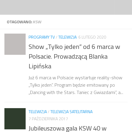
Przejdź do treści
OTAGOWANO:
KSW
PROGRAMY TV
/
TELEWIZJA
6 LUTEGO 2020
Show „Tylko jeden” od 6 marca w
Polsacie. Prowadzącą Blanka
Lipińska
Już 6 marca w Polsacie wystartuje reality-show
„Tylko jeden”. Program będzie emitowany po
„Dancing with the Stars. Taniec z Gwiazdami”, a...
TELEWIZJA
/
TELEWIZJA SATELITARNA
7 PAŹDZIERNIKA 2017
Jubileuszowa gala KSW 40 w