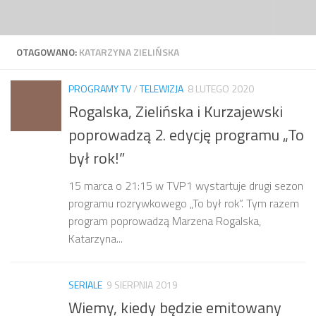
Przejdź do treści
OTAGOWANO:
KATARZYNA ZIELIŃSKA
PROGRAMY TV
/
TELEWIZJA
8 LUTEGO 2020
Rogalska, Zielińska i Kurzajewski
poprowadzą 2. edycję programu „To
był rok!”
15 marca o 21:15 w TVP1 wystartuje drugi sezon
programu rozrywkowego „To był rok”. Tym razem
program poprowadzą Marzena Rogalska,
Katarzyna...
SERIALE
9 SIERPNIA 2019
Wiemy, kiedy będzie emitowany