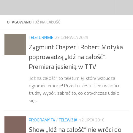
Przejdź do treści
OTAGOWANO:
IDŹ NA CAŁOŚĆ
TELETURNIEJE
29 CZERWCA 2025
Zygmunt Chajzer i Robert Motyka
poprowadzą „Idź na całość”.
Premiera jesienią w TTV
„Idź na całość” to teleturniej, który wzbudza
ogromne emocje! Przed uczestnikiem w końcu
trudny wybór: zabrać to, co dotychczas udało
się...
PROGRAMY TV
/
TELEWIZJA
12 LIPCA 2016
Show „Idź na całość” nie wróci do