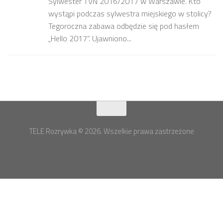
Sylwester TVN 2016/2017 w Warszawie. Kto
wystąpi podczas sylwestra miejskiego w stolicy?
Tegoroczna zabawa odbędzie się pod hasłem
„Hello 2017”. Ujawniono...
TELE Rozrywka © 2026. Wszelkie prawa zastrzeżone