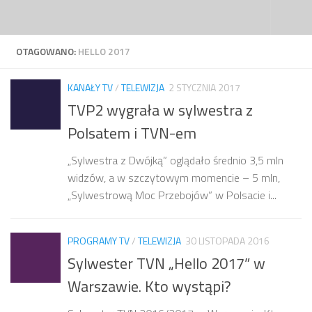
Przejdź do treści
OTAGOWANO:
HELLO 2017
KANAŁY TV
/
TELEWIZJA
2 STYCZNIA 2017
TVP2 wygrała w sylwestra z
Polsatem i TVN-em
„Sylwestra z Dwójką” oglądało średnio 3,5 mln
widzów, a w szczytowym momencie – 5 mln,
„Sylwestrową Moc Przebojów” w Polsacie i...
PROGRAMY TV
/
TELEWIZJA
30 LISTOPADA 2016
Sylwester TVN „Hello 2017” w
Warszawie. Kto wystąpi?