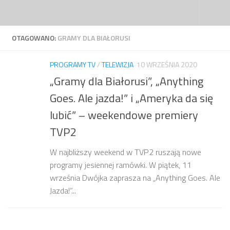
Przejdź do treści
OTAGOWANO:
GRAMY DLA BIAŁORUSI
PROGRAMY TV
/
TELEWIZJA
10 WRZEŚNIA 2020
„Gramy dla Białorusi”, „Anything
Goes. Ale jazda!” i „Ameryka da się
lubić” – weekendowe premiery
TVP2
W najbliższy weekend w TVP2 ruszają nowe
programy jesiennej ramówki. W piątek, 11
września Dwójka zaprasza na „Anything Goes. Ale
Jazda!”...