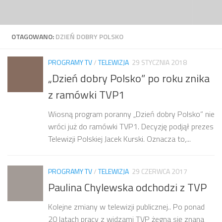
Przejdź do treści
OTAGOWANO:
DZIEŃ DOBRY POLSKO
PROGRAMY TV
/
TELEWIZJA
29 STYCZNIA 2018
„Dzień dobry Polsko” po roku znika
z ramówki TVP1
Wiosną program poranny „Dzień dobry Polsko” nie
wróci już do ramówki TVP1. Decyzję podjął prezes
Telewizji Polskiej Jacek Kurski. Oznacza to,...
PROGRAMY TV
/
TELEWIZJA
29 CZERWCA 2017
Paulina Chylewska odchodzi z TVP
Kolejne zmiany w telewizji publicznej.. Po ponad
20 latach pracy z widzami TVP żegna się znana