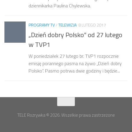
dziennikarka Paulina Chylewska.
PROGRAMY TV
/
TELEWIZJA
8 LUTEGO 2017
„Dzień dobry Polsko” od 27 lutego
w TVP1
W poniedziałek 27 lutego br. TVP1 rozpocznie
emisję porannego pasma na żywo „Dzień dobry
Polsko”. Pasmo potrwa dwie godziny i będzie...
TELE Rozrywka © 2026. Wszelkie prawa zastrzeżone