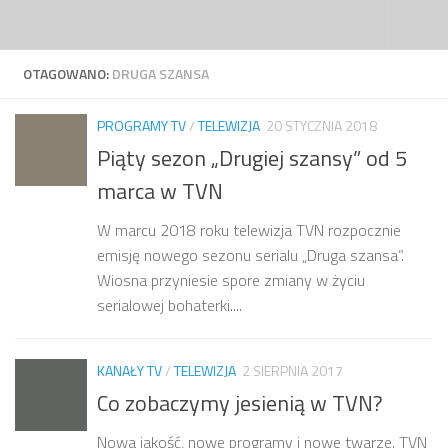
Przejdź do treści
OTAGOWANO:
DRUGA SZANSA
PROGRAMY TV
/
TELEWIZJA
20 STYCZNIA 2018
Piąty sezon „Drugiej szansy” od 5
marca w TVN
W marcu 2018 roku telewizja TVN rozpocznie
emisję nowego sezonu serialu „Druga szansa”.
Wiosna przyniesie spore zmiany w życiu
serialowej bohaterki....
KANAŁY TV
/
TELEWIZJA
2 SIERPNIA 2017
Co zobaczymy jesienią w TVN?
Nowa jakość, nowe programy i nowe twarze. TVN