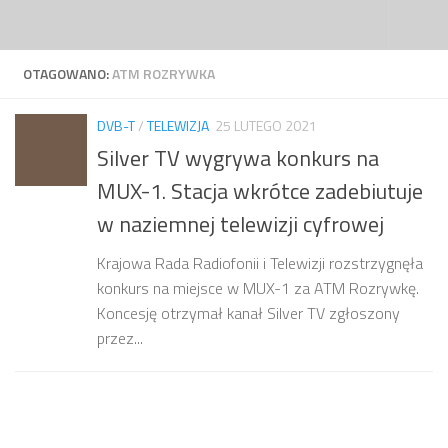
Przejdź do treści
OTAGOWANO:
ATM ROZRYWKA
DVB-T
/
TELEWIZJA
25 LUTEGO 2021
Silver TV wygrywa konkurs na
MUX-1. Stacja wkrótce zadebiutuje
w naziemnej telewizji cyfrowej
Krajowa Rada Radiofonii i Telewizji rozstrzygnęła
konkurs na miejsce w MUX-1 za ATM Rozrywkę.
Koncesję otrzymał kanał Silver TV zgłoszony
przez...