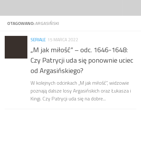
Przejdź do treści
OTAGOWANO:
ARGASIŃSKI
SERIALE
15 MARCA 2022
„M jak miłość” – odc. 1646-1648:
Czy Patrycji uda się ponownie uciec
od Argasińskiego?
W kolejnych odcinkach „M jak miłość”, widzowie
poznają dalsze losy Argasińskich oraz Łukasza i
Kingi. Czy Patrycji uda się na dobre...