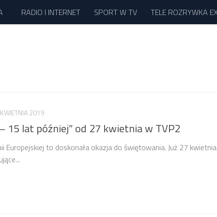
A
RADIO I INTERNET
SPORT W TV
TELE ROZRYWKA E
 KWIETNIA 2019
 – 15 lat później” od 27 kwietnia w TVP2
ii Europejskiej to doskonała okazja do świętowania. Już 27 kwietnia
ące...