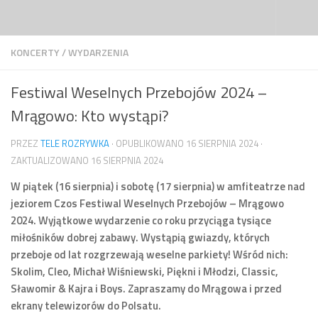
Przejdź do treści
KONCERTY
/
WYDARZENIA
Festiwal Weselnych Przebojów 2024 –
Mrągowo: Kto wystąpi?
PRZEZ
TELE ROZRYWKA
· OPUBLIKOWANO
16 SIERPNIA 2024
·
ZAKTUALIZOWANO
16 SIERPNIA 2024
W piątek (16 sierpnia) i sobotę (17 sierpnia) w amfiteatrze nad
jeziorem Czos Festiwal Weselnych Przebojów – Mrągowo
2024. Wyjątkowe wydarzenie co roku przyciąga tysiące
miłośników dobrej zabawy. Wystąpią gwiazdy, których
przeboje od lat rozgrzewają weselne parkiety! Wśród nich:
Skolim, Cleo, Michał Wiśniewski, Piękni i Młodzi, Classic,
Sławomir & Kajra i Boys. Zapraszamy do Mrągowa i przed
ekrany telewizorów do Polsatu.