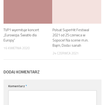
TVP1 wyemituje koncert
Polsat SuperHit Festiwal
„Eurowizja: Światło dla
2021 od 25 czerwca w
Europy”
Sopocie! Na scenie m.in.
Bajm, Doda i sanah
16 KWIETNIA 2020
24 CZERWCA 2021
DODAJ KOMENTARZ
Komentarz
*