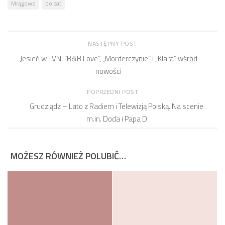
Mrągowo
polsat
NASTĘPNY POST
Jesień w TVN: “B&B Love”, „Morderczynie” i „Klara” wśród
nowości
POPRZEDNI POST
Grudziądz – Lato z Radiem i Telewizją Polską. Na scenie
m.in. Doda i Papa D
MOŻESZ RÓWNIEŻ POLUBIĆ…