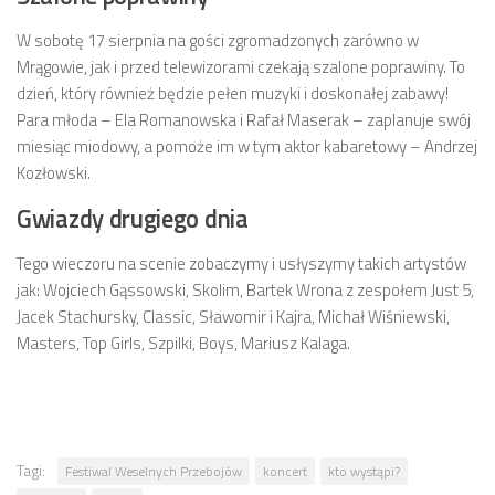
W sobotę 17 sierpnia na gości zgromadzonych zarówno w
Mrągowie, jak i przed telewizorami czekają szalone poprawiny. To
dzień, który również będzie pełen muzyki i doskonałej zabawy!
Para młoda – Ela Romanowska i Rafał Maserak – zaplanuje swój
miesiąc miodowy, a pomoże im w tym aktor kabaretowy – Andrzej
Kozłowski.
Gwiazdy drugiego dnia
Tego wieczoru na scenie zobaczymy i usłyszymy takich artystów
jak: Wojciech Gąssowski, Skolim, Bartek Wrona z zespołem Just 5,
Jacek Stachursky, Classic, Sławomir i Kajra, Michał Wiśniewski,
Masters, Top Girls, Szpilki, Boys, Mariusz Kalaga.
Tagi:
Festiwal Weselnych Przebojów
koncert
kto wystąpi?