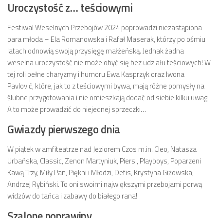
Uroczystość z… teściowymi
Festiwal Weselnych Przebojów 2024 poprowadzi niezastąpiona
para młoda – Ela Romanowska i Rafał Maserak, którzy po ośmiu
latach odnowią swoją przysięgę małżeńską. Jednak żadna
weselna uroczystość nie może obyć się bez udziału teściowych! W
tej roli pełne charyzmy i humoru Ewa Kasprzyk oraz Iwona
Pavlović, które, jak to z teściowymi bywa, mają różne pomysły na
ślubne przygotowania i nie omieszkają dodać od siebie kilku uwag.
A to może prowadzić do niejednej sprzeczki…
Gwiazdy pierwszego dnia
W piątek w amfiteatrze nad Jeziorem Czos m.in. Cleo, Natasza
Urbańska, Classic, Zenon Martyniuk, Piersi, Playboys, Poparzeni
Kawą Trzy, Miły Pan, Piękni i Młodzi, Defis, Krystyna Giżowska,
Andrzej Rybiński. To oni swoimi największymi przebojami porwą
widzów do tańca i zabawy do białego rana!
Szalone poprawiny