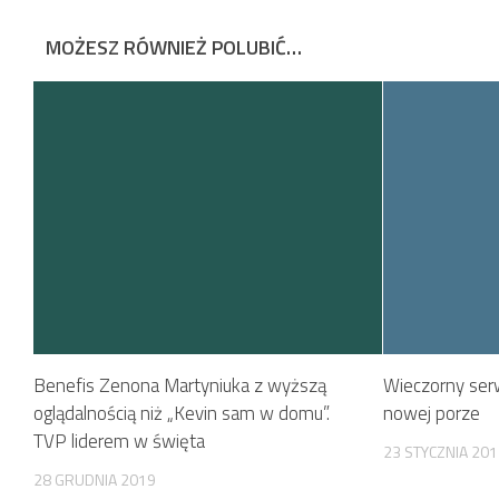
MOŻESZ RÓWNIEŻ POLUBIĆ…
Benefis Zenona Martyniuka z wyższą
Wieczorny ser
oglądalnością niż „Kevin sam w domu”.
nowej porze
TVP liderem w święta
23 STYCZNIA 20
28 GRUDNIA 2019