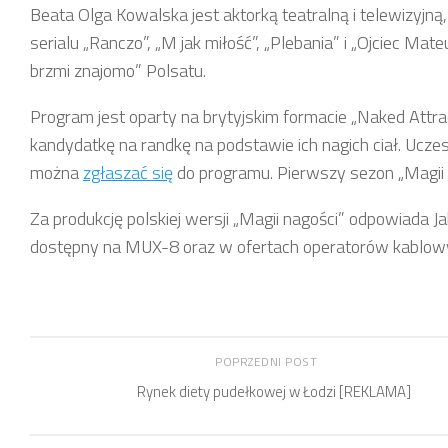
Beata Olga Kowalska jest aktorką teatralną i telewizyjn
serialu „Ranczo”, „M jak miłość”, „Plebania” i „Ojciec 
brzmi znajomo” Polsatu.
Program jest oparty na brytyjskim formacie „Naked Attra
kandydatkę na randkę na podstawie ich nagich ciał. Ucze
można
zgłaszać się
do programu. Pierwszy sezon „Magii n
Za produkcję polskiej wersji „Magii nagości” odpowiada Ja
dostępny na MUX-8 oraz w ofertach operatorów kablowyc
POPRZEDNI POST
Rynek diety pudełkowej w Łodzi [REKLAMA]