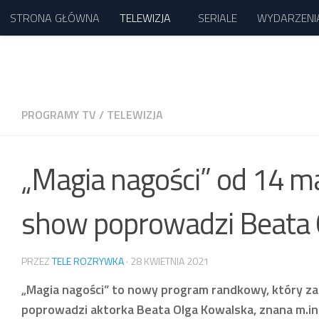
STRONA GŁÓWNA
TELEWIZJA
SERIALE
WYDARZENI
Przejdź do treści
PROGRAMY TV
/
TELEWIZJA
„Magia nagości” od 14 
show poprowadzi Beata 
PRZEZ
TELE ROZRYWKA
·
28 KWIETNIA 2021
„Magia nagości” to nowy program randkowy, który za
poprowadzi aktorka Beata Olga Kowalska, znana m.in.