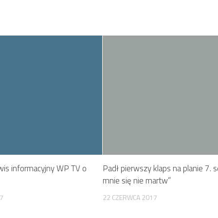
wis informacyjny WP TV o
Padł pierwszy klaps na planie 7. se
mnie się nie martw”
17
22 CZERWCA 2017