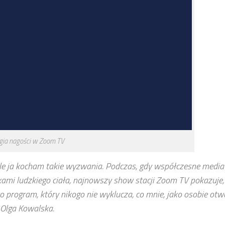
ia nagości w Zoom TV
le ja kocham takie wyzwania. Podczas, gdy współczesne media
mi ludzkiego ciała, najnowszy show stacji Zoom TV pokazuje, 
o program, który nikogo nie wyklucza, co mnie, jako osobie otwa
 Olga Kowalska.