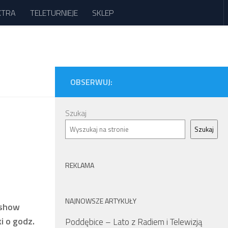
XTRA
TELETURNIEJE
SKLEP
OBSERWUJ:
Szukaj
Szukaj
REKLAMA
NAJNOWSZE ARTYKUŁY
 show
i o godz.
Poddębice – Lato z Radiem i Telewizją