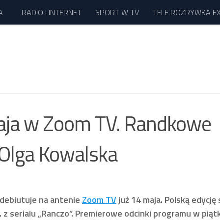
A
RADIO I INTERNET
SPORT W TV
TELE ROZRYWKA E
maja w Zoom TV. Randkowe
Olga Kowalska
debiutuje na antenie
Zoom TV
już 14 maja. Polską edycję
 z serialu „Ranczo”. Premierowe odcinki programu w piątk