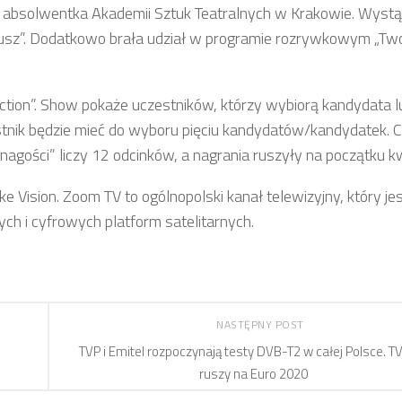
ą, absolwentka Akademii Sztuk Teatralnych w Krakowie. Wystą
Mateusz”. Dodatkowo brała udział w programie rozrywkowym „Tw
ction”. Show pokaże uczestników, którzy wybiorą kandydata l
stnik będzie mieć do wyboru pięciu kandydatów/kandydatek. 
agości” liczy 12 odcinków, a nagrania ruszyły na początku kw
ke Vision. Zoom TV to ogólnopolski kanał telewizyjny, który je
h i cyfrowych platform satelitarnych.
NASTĘPNY POST
TVP i Emitel rozpoczynają testy DVB-T2 w całej Polsce. T
ruszy na Euro 2020