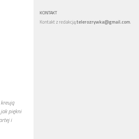
KONTAKT
Kontakt z redakcją:
telerozrywka@gmail.com
.
 kreują
jak piękni
rtej i