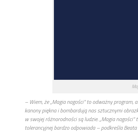
Mag
– Wiem, że „Magia nagości” to odważny program, a
kanony piękna i bombardują nas sztucznymi obrazka
w swojej różnorodności są ludzie. „Magia nagości” t
tolerancyjnej bardzo odpowiada – podkreśla Beata