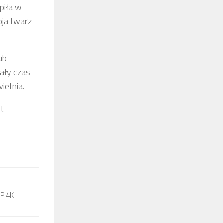
piła w
oja twarz
ub
Cały czas
ietnia.
st
VP 4K