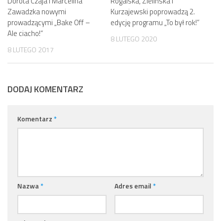
Dorota Czaja i Marcelina
Rogalska, Zielińska i
Zawadzka nowymi
Kurzajewski poprowadzą 2.
prowadzącymi „Bake Off –
edycję programu „To był rok!”
Ale ciacho!”
8 LUTEGO 2020
8 LUTEGO 2017
DODAJ KOMENTARZ
Komentarz
*
Nazwa
*
Adres email
*