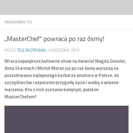
Przejdź do treści
PROGRAMY TV
„MasterChef” powraca po raz ósmy!
PRZEZ
TELE ROZRYWKA
·
8 WRZEŚNIA 2019
Wraca największe kulinarne show na świecie! Magda Gessler,
Anna Starmach i Michel Moran już po raz ósmy wyruszą na
poszukiwania najlepszego kucharza amatora w Polsce. 44
szczęśliwców rozpocznie przygodę życia i walkę o własne
marzenia. Kto z nich zostanie kolejnym, polskim
MasterChefem?