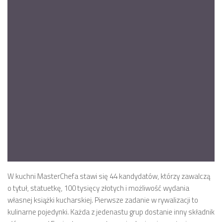
W kuchni MasterChefa stawi się 44 kandydatów, którzy zawalczą
o tytuł, statuetkę, 100 tysięcy złotych i możliwość wydania
własnej książki kucharskiej. Pierwsze zadanie w rywalizacji to
kulinarne pojedynki. Każda z jedenastu grup dostanie inny składnik