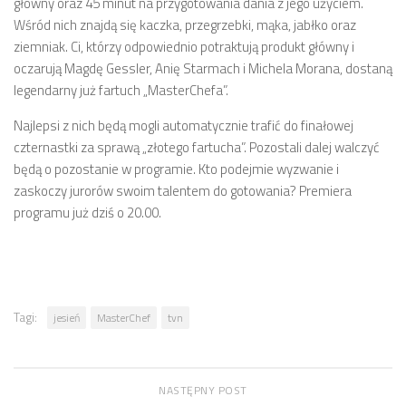
główny oraz 45 minut na przygotowania dania z jego użyciem.
Wśród nich znajdą się kaczka, przegrzebki, mąka, jabłko oraz
ziemniak. Ci, którzy odpowiednio potraktują produkt główny i
oczarują Magdę Gessler, Anię Starmach i Michela Morana, dostaną
legendarny już fartuch „MasterChefa”.
Najlepsi z nich będą mogli automatycznie trafić do finałowej
czternastki za sprawą „złotego fartucha”. Pozostali dalej walczyć
będą o pozostanie w programie. Kto podejmie wyzwanie i
zaskoczy jurorów swoim talentem do gotowania? Premiera
programu już dziś o 20.00.
Tagi:
jesień
MasterChef
tvn
NASTĘPNY POST