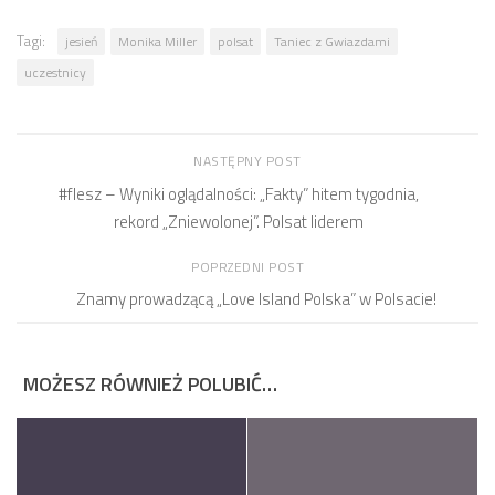
Tagi:
jesień
Monika Miller
polsat
Taniec z Gwiazdami
uczestnicy
NASTĘPNY POST
#flesz – Wyniki oglądalności: „Fakty” hitem tygodnia,
rekord „Zniewolonej”. Polsat liderem
POPRZEDNI POST
Znamy prowadzącą „Love Island Polska” w Polsacie!
MOŻESZ RÓWNIEŻ POLUBIĆ…