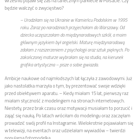
wrześniu pojawi się zaś na tanecznym parkiecie w Polsacie. Czy
będzie walczyć o zwycięstwo?
– Urodziłam się na Ukrainie w Kamieńcu Podolskim w 1995
roku. Zaraz po narodzinach przyjechałam do Warszawy. Od
dziecka uczęszczałam do międzynarodowych szkół, a moim
głównym językiem był angielski. Maturę międzynarodową
zdałam z rozszerzeniem z psychologii oraz sztuk pięknych. Po
zakończonej maturze wybrałam się na studia, na kierunek
grafika artystyczna – pisze o sobie gwiazda.
Ambicje naukowe od najmłodszych lat łączyła z zawodowymi. Już
jako nastolatka marzyła o tym, by prezentować swoje wdzięki
przed obiektywem aparatu. – Kiedy miałam 15 lat, pierwszy raz
miałam styczność z modelingiem na stronach internetowych.
Niestety, przez brak czasu oraz motywacji musiałam to porzucić i
zająć się nauką. Po latach wróciłam do modelingu oraz zaczęłam
prowadzić swój profil na Instagramie. Wielokrotnie pojawiałam się
w telewizji, na eventach oraz udzielałam wywiadów – twierdzi
popularna fotomodelka.