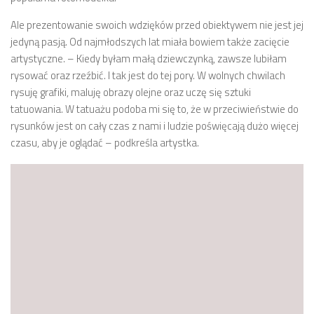
Ale prezentowanie swoich wdzięków przed obiektywem nie jest jej
jedyną pasją. Od najmłodszych lat miała bowiem także zacięcie
artystyczne. – Kiedy byłam małą dziewczynką, zawsze lubiłam
rysować oraz rzeźbić. I tak jest do tej pory. W wolnych chwilach
rysuję grafiki, maluję obrazy olejne oraz uczę się sztuki
tatuowania. W tatuażu podoba mi się to, że w przeciwieństwie do
rysunków jest on cały czas z nami i ludzie poświęcają dużo więcej
czasu, aby je oglądać – podkreśla artystka.