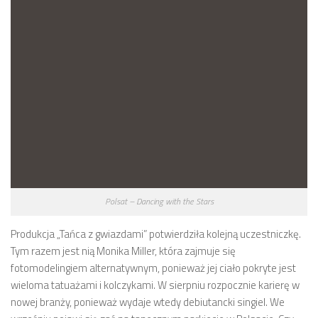
Polsat – Dancing with the Stars
Produkcja „Tańca z gwiazdami” potwierdziła kolejną uczestniczkę.
Tym razem jest nią Monika Miller, która zajmuje się
fotomodelingiem alternatywnym, ponieważ jej ciało pokryte jest
wieloma tatuażami i kolczykami. W sierpniu rozpocznie karierę w
nowej branży, ponieważ wydaje wtedy debiutancki singiel. We