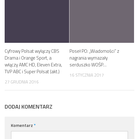
Cyfrowy Polsat wyłączy CBS
Poseł PO: „Wiadomości” z
Drama i Orange Sport, a
nagrania wymazały
włączy AMC HD, Eleven Extra,
serduszko WOŚP…
TVP ABC i Super Polsat (akt.)
16 STYCZNIA 2017
27 GRUDNIA 2016
DODAJ KOMENTARZ
Komentarz
*