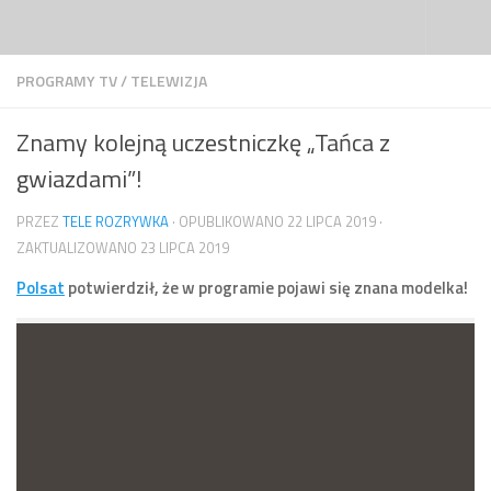
Przejdź do treści
PROGRAMY TV
/
TELEWIZJA
Znamy kolejną uczestniczkę „Tańca z
gwiazdami”!
PRZEZ
TELE ROZRYWKA
· OPUBLIKOWANO
22 LIPCA 2019
·
ZAKTUALIZOWANO
23 LIPCA 2019
Polsat
potwierdził, że w programie pojawi się znana modelka!