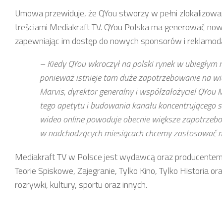
Umowa przewiduje, że QYou stworzy w pełni zlokalizowaną
treściami Mediakraft TV. QYou Polska ma generować no
zapewniając im dostęp do nowych sponsorów i reklamo
– Kiedy QYou wkroczył na polski rynek w ubiegłym r
ponieważ istnieje tam duże zapotrzebowanie na wi
Marvis, dyrektor generalny i współzałożyciel QYou
tego apetytu i budowania kanału koncentrującego si
wideo online powoduje obecnie większe zapotrzebowa
w nadchodzących miesiącach chcemy zastosować na
Mediakraft TV w Polsce jest wydawcą oraz producentem 
Teorie Spiskowe, Zajegranie, Tylko Kino, Tylko Historia 
rozrywki, kultury, sportu oraz innych.