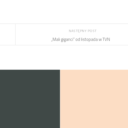
NASTĘPNY POST
„Mali giganci” od listopada w TVN