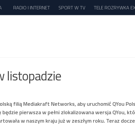
A
RADIO I INTERNET
SPORT W TV
TELE ROZRYWKA E
 listopadzie
olską filią Mediakraft Networks, aby uruchomić QYou Pol
będzie pierwsza w pełni zlokalizowana wersja QYou, któ
artowała w naszym kraju już w zeszłym roku. Teraz docze