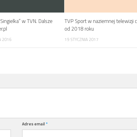
„Singielka” w TVN. Dalsze
TVP Sport w naziemnej telewizji 
r.pl
od 2018 roku
A 2016
19 STYCZNIA 2017
Adres email
*