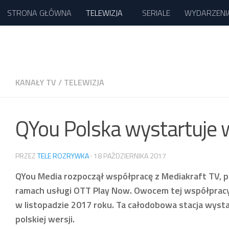
STRONA GŁÓWNA
TELEWIZJA
SERIALE
WYDARZENI
Przejdź do treści
KANAŁY TV
/
TELEWIZJA
QYou Polska wystartuje w
PRZEZ
TELE ROZRYWKA
·
18 PAŹDZIERNIKA 2017
QYou Media rozpoczął współpracę z Mediakraft TV, p
ramach usługi OTT Play Now. Owocem tej współpracy 
w listopadzie 2017 roku. Ta całodobowa stacja wyst
polskiej wersji.