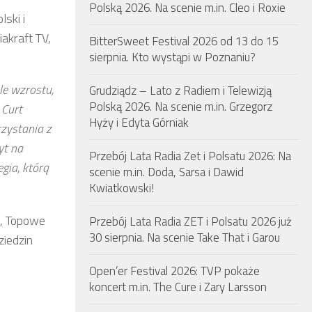
Polską 2026. Na scenie m.in. Cleo i Roxie
ski i
akraft TV,
BitterSweet Festival 2026 od 13 do 15
sierpnia. Kto wystąpi w Poznaniu?
le wzrostu,
Grudziądz – Lato z Radiem i Telewizją
Polską 2026. Na scenie m.in. Grzegorz
 Curt
Hyży i Edyta Górniak
zystania z
yt na
Przebój Lata Radia Zet i Polsatu 2026: Na
gia, którą
scenie m.in. Doda, Sarsa i Dawid
Kwiatkowski!
u, Topowe
Przebój Lata Radia ZET i Polsatu 2026 już
30 sierpnia. Na scenie Take That i Garou
ziedzin
Open’er Festival 2026: TVP pokaże
koncert m.in. The Cure i Zary Larsson