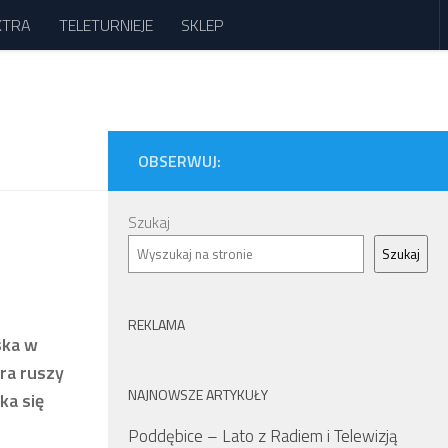
XTRA
TELETURNIEJE
SKLEP
OBSERWUJ:
Szukaj
Szukaj
REKLAMA
ska w
ra ruszy
NAJNOWSZE ARTYKUŁY
ka się
Poddębice – Lato z Radiem i Telewizją