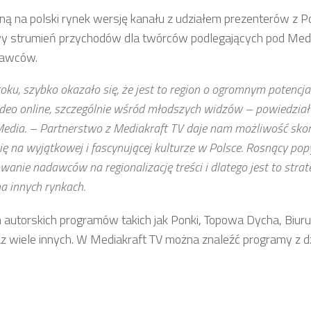
 na polski rynek wersję kanału z udziałem prezenterów z Pol
wy strumień przychodów dla twórców podlegających pod Medi
dawców.
oku, szybko okazało się, że jest to region o ogromnym potencja
deo online, szczególnie wśród młodszych widzów – powiedział
 Media. – Partnerstwo z Mediakraft TV daje nam możliwość skor
ę na wyjątkowej i fascynującej kulturze w Polsce. Rosnący pop
nie nadawców na regionalizację treści i dlatego jest to strate
 innych rynkach.
autorskich programów takich jak Ponki, Topowa Dycha, Biur
oraz wiele innych. W Mediakraft TV można znaleźć programy z d