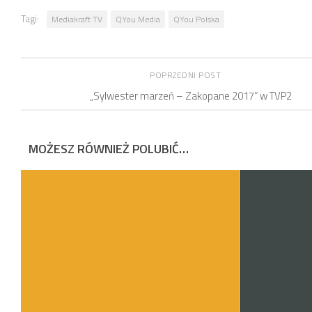
Tagi:
Mediakraft TV
QYou Media
QYou Polska
POPRZEDNI POST
„Sylwester marzeń – Zakopane 2017” w TVP2
MOŻESZ RÓWNIEŻ POLUBIĆ…