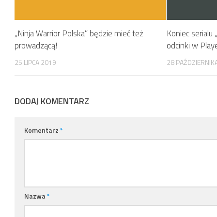
„Ninja Warrior Polska” będzie mieć też
Koniec serialu 
prowadzącą!
odcinki w Playe
25 LIPCA 2019
28 PAŹDZIERNIK
DODAJ KOMENTARZ
Komentarz
*
Nazwa
*