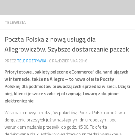
Przejdź do treści
TELEWIZJA
Poczta Polska z nową usługą dla
Allegrowiczów. Szybsze dostarczanie paczek
PRZEZ
TELE ROZRYWKA
·
8 PAŹDZIERNIKA 2016
Priorytetowe „pakiety polecone eCommerce” dla handlujących
w internecie, także na Allegro – to nowa oferta Poczty
Polskiej dla podmiotów prowadzących sprzedaż w sieci. Dzięki
niej, klienci jeszcze szybciej otrzymają towary zakupione
elektronicznie.
W ramach nowych rodzajów pakietów, Poczta Polska umożliwia
doręczenie przesyłek już w następnym dniu roboczym, pod
warunkiem nadania przesyłki do godz. 15:00. To oferta
dedykowana dla klientów prowadzących sprzedaż wysyłkową