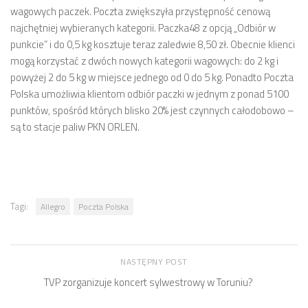
wagowych paczek. Poczta zwiększyła przystępność cenową
najchętniej wybieranych kategorii. Paczka48 z opcją „Odbiór w
punkcie” i do 0,5 kg kosztuje teraz zaledwie 8,50 zł. Obecnie klienci
mogą korzystać z dwóch nowych kategorii wagowych: do 2 kg i
powyżej 2 do 5 kg w miejsce jednego od 0 do 5 kg. Ponadto Poczta
Polska umożliwia klientom odbiór paczki w jednym z ponad 5100
punktów, spośród których blisko 20% jest czynnych całodobowo –
są to stacje paliw PKN ORLEN.
Tagi:
Allegro
Poczta Polska
NASTĘPNY POST
TVP zorganizuje koncert sylwestrowy w Toruniu?