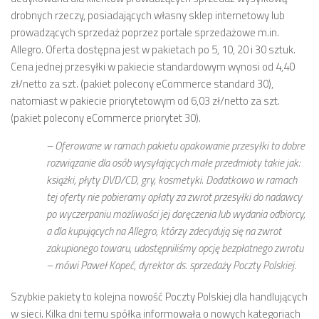
drobnych rzeczy, posiadających własny sklep internetowy lub
prowadzących sprzedaż poprzez portale sprzedażowe m.in.
Allegro. Oferta dostępna jest w pakietach po 5, 10, 20 i 30 sztuk.
Cena jednej przesyłki w pakiecie standardowym wynosi od 4,40
zł/netto za szt. (pakiet polecony eCommerce standard 30),
natomiast w pakiecie priorytetowym od 6,03 zł/netto za szt.
(pakiet polecony eCommerce priorytet 30).
–
Oferowane w ramach pakietu opakowanie przesyłki to dobre
rozwiązanie dla osób wysyłających małe przedmioty takie jak:
książki, płyty DVD/CD, gry, kosmetyki. Dodatkowo w ramach
tej oferty nie pobieramy opłaty za zwrot przesyłki do nadawcy
po wyczerpaniu możliwości jej doręczenia lub wydania odbiorcy,
a dla kupujących na Allegro, którzy zdecydują się na zwrot
zakupionego towaru, udostępniliśmy opcję bezpłatnego zwrotu
– mówi Paweł Kopeć, dyrektor ds. sprzedaży Poczty Polskiej.
Szybkie pakiety to kolejna nowość Poczty Polskiej dla handlujących
w sieci. Kilka dni temu spółka informowała o nowych kategoriach