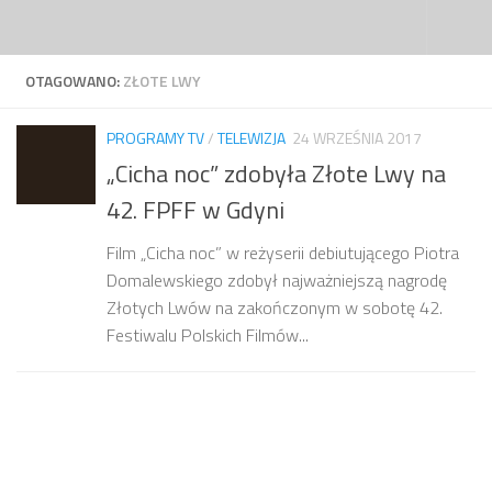
Przejdź do treści
OTAGOWANO:
ZŁOTE LWY
PROGRAMY TV
/
TELEWIZJA
24 WRZEŚNIA 2017
„Cicha noc” zdobyła Złote Lwy na
42. FPFF w Gdyni
Film „Cicha noc” w reżyserii debiutującego Piotra
Domalewskiego zdobył najważniejszą nagrodę
Złotych Lwów na zakończonym w sobotę 42.
Festiwalu Polskich Filmów...