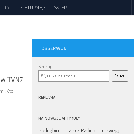
XTRA
TELETURNIEJE
SKLEP
OBSERWUJ:
Szukaj
Szukaj
ą w TVN7
am „Kto
REKLAMA
NAJNOWSZE ARTYKUŁY
Poddębice – Lato z Radiem i Telewizją