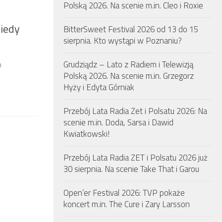
Polską 2026. Na scenie m.in. Cleo i Roxie
kiedy
BitterSweet Festival 2026 od 13 do 15
sierpnia. Kto wystąpi w Poznaniu?
Grudziądz – Lato z Radiem i Telewizją
m
Polską 2026. Na scenie m.in. Grzegorz
Hyży i Edyta Górniak
Przebój Lata Radia Zet i Polsatu 2026: Na
scenie m.in. Doda, Sarsa i Dawid
Kwiatkowski!
Przebój Lata Radia ZET i Polsatu 2026 już
30 sierpnia. Na scenie Take That i Garou
Open’er Festival 2026: TVP pokaże
koncert m.in. The Cure i Zary Larsson