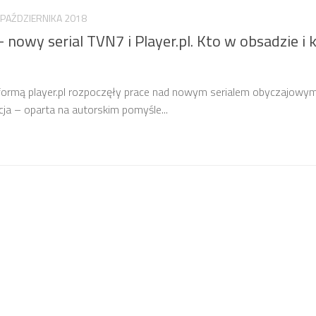
 PAŹDZIERNIKA 2018
 nowy serial TVN7 i Player.pl. Kto w obsadzie i 
formą player.pl rozpoczęły prace nad nowym serialem obyczajowy
cja – oparta na autorskim pomyśle...