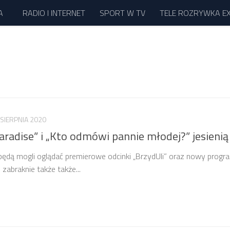
A
RADIO I INTERNET
SPORT W TV
TELE ROZRYWKA E
 SIERPNIA 2020
Paradise” i „Kto odmówi pannie młodej?” jesieni
będą mogli oglądać premierowe odcinki „BrzydUli” oraz nowy progr
zabraknie także także...