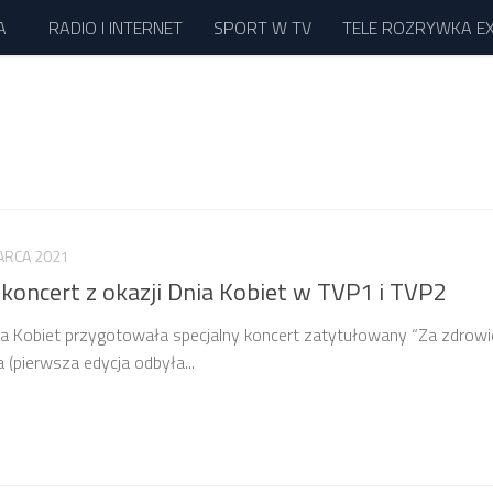
A
RADIO I INTERNET
SPORT W TV
TELE ROZRYWKA E
ARCA 2021
 koncert z okazji Dnia Kobiet w TVP1 i TVP2
nia Kobiet przygotowała specjalny koncert zatytułowany “Za zdrowi
 (pierwsza edycja odbyła...