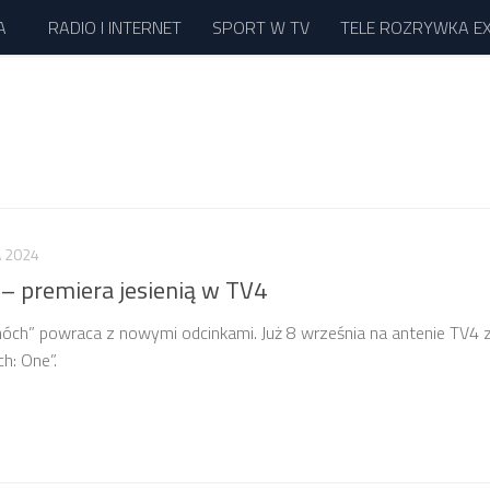
A
RADIO I INTERNET
SPORT W TV
TELE ROZRYWKA E
A 2024
– premiera jesienią w TV4
óch” powraca z nowymi odcinkami. Już 8 września na antenie TV4 z
h: One”.