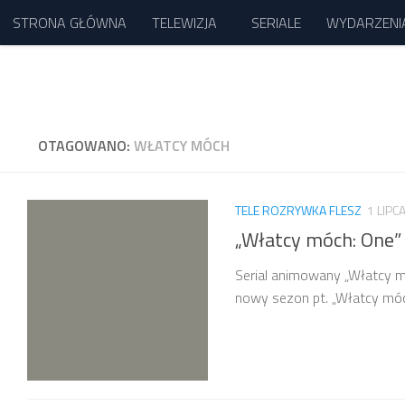
STRONA GŁÓWNA
TELEWIZJA
SERIALE
WYDARZENI
Przejdź do treści
OTAGOWANO:
WŁATCY MÓCH
TELE ROZRYWKA FLESZ
1 LIPC
„Włatcy móch: One” 
Serial animowany „Włatcy m
nowy sezon pt. „Włatcy móc