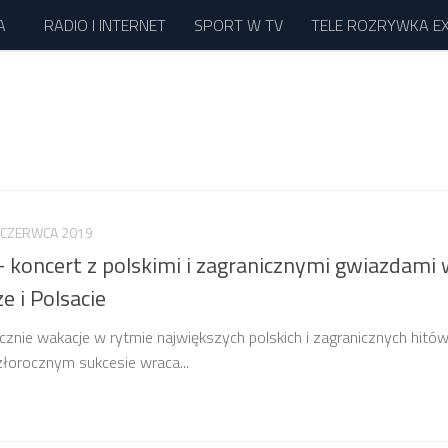
A
RADIO I INTERNET
SPORT W TV
TELE ROZRYWKA E
 CZERWCA 2019
 koncert z polskimi i zagranicznymi gwiazdami
e i Polsacie
ocznie wakacje w rytmie największych polskich i zagranicznych hitów
łorocznym sukcesie wraca...