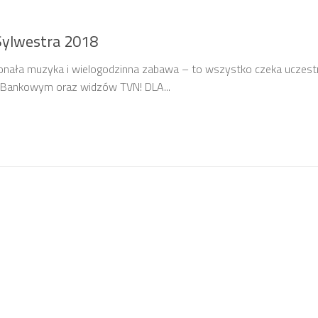
Sylwestra 2018
onała muzyka i wielogodzinna zabawa – to wszystko czeka uczes
u Bankowym oraz widzów TVN! DLA...