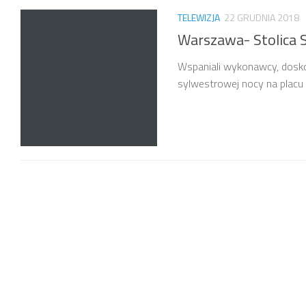
TELEWIZJA
22 GRUDNIA 2018
Warszawa- Stolica 
Wspaniali wykonawcy, dosk
sylwestrowej nocy na plac