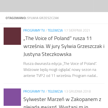
Przejdź do treści
OTAGOWANO:
SYLWIA GRZESZCZAK
PROGRAMY TV
/
TELEWIZJA
17 SIERPNIA 2021
„The Voice of Poland” rusza 11
września. W jury Sylwia Grzeszczak i
Justyna Steczkowska
Rusza dwunasta edycja „The Voice of Poland”.
Widzowie będą mogli oglądać nowy sezon na
antenie TVP2 od 11 września. Program nadal...
PROGRAMY TV
/
TELEWIZJA
13 GRUDNIA 2018
Sylwester Marzeń w Zakopanem z
plejadą gwiazd. Wystąpi m.in.