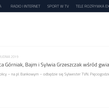
A
RADIO I INTERNET
SPORT W TV
TELE ROZRYWKA E
RUDNIA 2019
a Górniak, Bajm i Sylwia Grzeszczak wśród gwi
tolicy – na pl. Bankowym – odbędzie się Sylwester TVN. Pięciogod