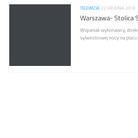
TELEWIZJA
22 GRUDNIA 2018
Warszawa- Stolica 
Wspaniali wykonawcy, dosk
sylwestrowej nocy na plac