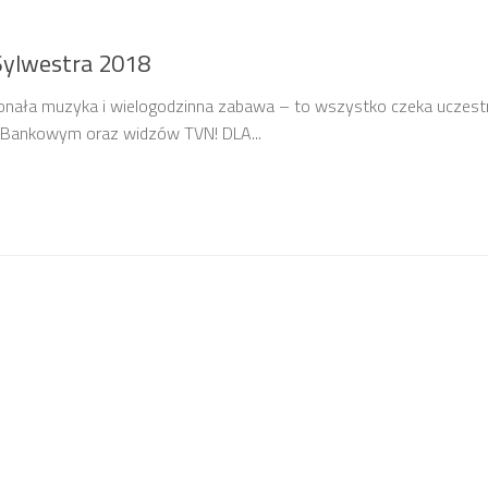
Sylwestra 2018
onała muzyka i wielogodzinna zabawa – to wszystko czeka uczes
u Bankowym oraz widzów TVN! DLA...