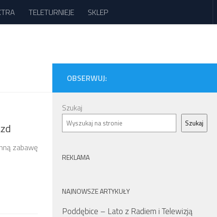
XTRA
TELETURNIEJE
SKLEP
OBSERWUJ:
Szukaj
Szukaj
azd
zinną zabawę
REKLAMA
NAJNOWSZE ARTYKUŁY
Poddębice – Lato z Radiem i Telewizją