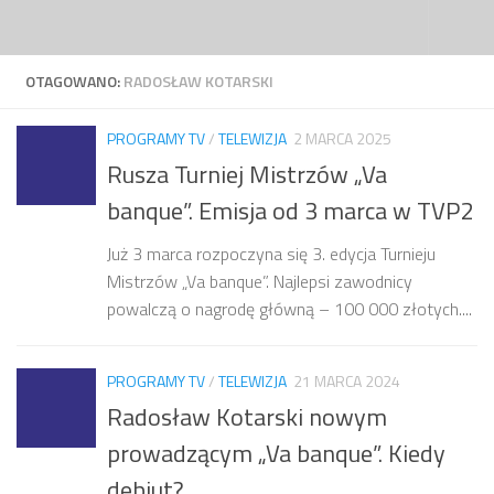
Przejdź do treści
OTAGOWANO:
RADOSŁAW KOTARSKI
PROGRAMY TV
/
TELEWIZJA
2 MARCA 2025
Rusza Turniej Mistrzów „Va
banque”. Emisja od 3 marca w TVP2
Już 3 marca rozpoczyna się 3. edycja Turnieju
Mistrzów „Va banque”. Najlepsi zawodnicy
powalczą o nagrodę główną – 100 000 złotych....
PROGRAMY TV
/
TELEWIZJA
21 MARCA 2024
Radosław Kotarski nowym
prowadzącym „Va banque”. Kiedy
debiut?