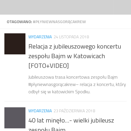
Przejdź do treści
OTAGOWANO:
#PŁYNIEWNASGORĄCAKREW
WYDARZENIA
24 LISTOPADA 2018
Relacja z jubileuszowego koncertu
zespołu Bajm w Katowicach
[FOTO+VIDEO]
Jubileuszowa trasa koncertowa zespołu Bajm
#płyniewnasgorącakrew– relacja z koncertu, który
odbył się w katowickim Spodku.
WYDARZENIA
23 PAŹDZIERNIKA 2018
40 lat minęło…- wielki jubileusz
zespołu Bajm