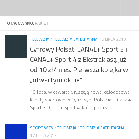
Przejdź do treści
OTAGOWANO:
PAKIET
TELEWIZJA
/
TELEWIZJA SATELITARNA
19 LIPCA 2019
Cyfrowy Polsat: CANAL+ Sport 3 i
CANAL+ Sport 4 z Ekstraklasą już
od 10 zł/mies. Pierwsza kolejka w
„otwartym oknie”
18 lipca, w czwartek, ruszają nowe, całodobowe
kanały sportowe w Cyfrowym Polsacie – Canal+
Sport 3 i Canal+ Sport 4, które pokażą...
SPORT W TV
/
TELEWIZJA
/
TELEWIZJA SATELITARNA
12 LIPCA 2019