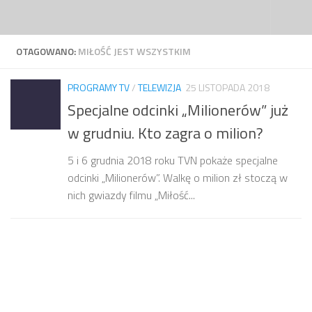
Przejdź do treści
OTAGOWANO:
MIŁOŚĆ JEST WSZYSTKIM
PROGRAMY TV
/
TELEWIZJA
25 LISTOPADA 2018
Specjalne odcinki „Milionerów” już
w grudniu. Kto zagra o milion?
5 i 6 grudnia 2018 roku TVN pokaże specjalne
odcinki „Milionerów”. Walkę o milion zł stoczą w
nich gwiazdy filmu „Miłość...