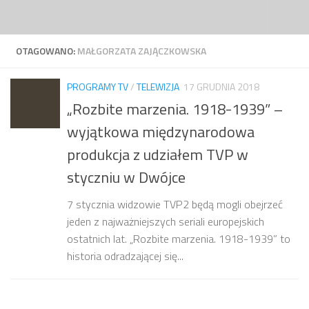
Przejdź do treści
OTAGOWANO:
MAŁGORZATA ZAJĄCZKOWSKA
PROGRAMY TV
/
TELEWIZJA
17 GRUDNIA 2018
„Rozbite marzenia. 1918-1939” –
wyjątkowa międzynarodowa
produkcja z udziałem TVP w
styczniu w Dwójce
7 stycznia widzowie TVP2 będą mogli obejrzeć
jeden z najważniejszych seriali europejskich
ostatnich lat. „Rozbite marzenia. 1918-1939” to
historia odradzającej się...