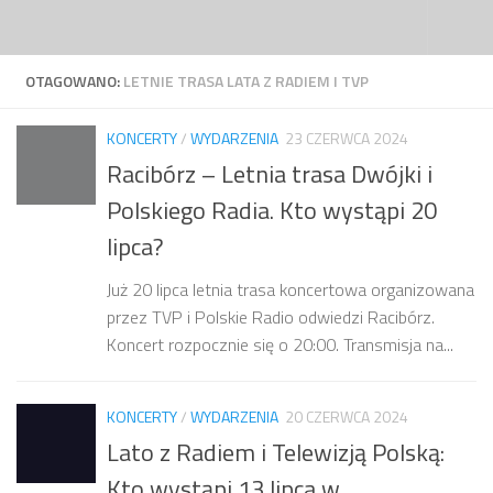
Przejdź do treści
OTAGOWANO:
LETNIE TRASA LATA Z RADIEM I TVP
KONCERTY
/
WYDARZENIA
23 CZERWCA 2024
Racibórz – Letnia trasa Dwójki i
Polskiego Radia. Kto wystąpi 20
lipca?
Już 20 lipca letnia trasa koncertowa organizowana
przez TVP i Polskie Radio odwiedzi Racibórz.
Koncert rozpocznie się o 20:00. Transmisja na...
KONCERTY
/
WYDARZENIA
20 CZERWCA 2024
Lato z Radiem i Telewizją Polską:
Kto wystąpi 13 lipca w