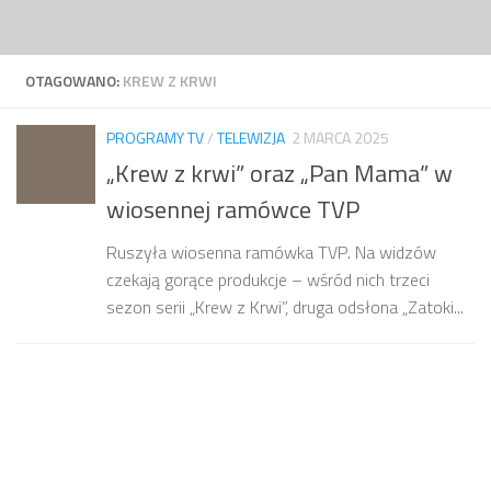
Przejdź do treści
OTAGOWANO:
KREW Z KRWI
PROGRAMY TV
/
TELEWIZJA
2 MARCA 2025
„Krew z krwi” oraz „Pan Mama” w
wiosennej ramówce TVP
Ruszyła wiosenna ramówka TVP. Na widzów
czekają gorące produkcje – wśród nich trzeci
sezon serii „Krew z Krwi”, druga odsłona „Zatoki...