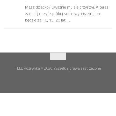
Masz dziecko? Uważnie mu się przyjrzyj. A teraz
zamknij oczy i spróbuj sobie wyobrazić, jakie
będzie za 10, 15, 20 lat…...
TELE Rozrywka © 2026. Wszelkie prawa zastrzeżone