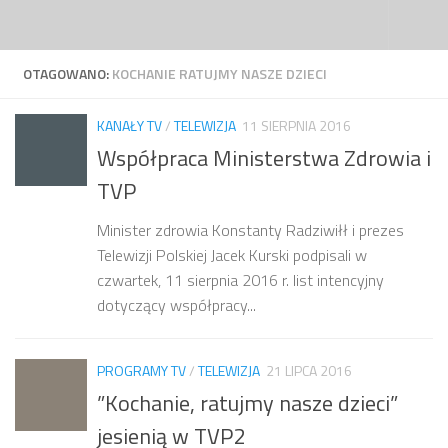
Przejdź do treści
OTAGOWANO:
KOCHANIE RATUJMY NASZE DZIECI
KANAŁY TV
/
TELEWIZJA
11 SIERPNIA 2016
Współpraca Ministerstwa Zdrowia i
TVP
Minister zdrowia Konstanty Radziwiłł i prezes
Telewizji Polskiej Jacek Kurski podpisali w
czwartek, 11 sierpnia 2016 r. list intencyjny
dotyczący współpracy...
PROGRAMY TV
/
TELEWIZJA
21 LIPCA 2016
”Kochanie, ratujmy nasze dzieci”
jesienią w TVP2