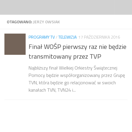
Przejdź do treści
OTAGOWANO:
JERZY OWSIAK
PROGRAMY TV
/
TELEWIZJA
17 PAŹDZIERNIKA 2016
Finał WOŚP pierwszy raz nie będzie
transmitowany przez TVP
Najbliższy finał Wielkiej Orkiestry Świątecznej
Pomocy będzie współorganizowany przez Grupę
TVN, która będzie go relacjonować w swoich
kanałach TVN, TVN24 i...