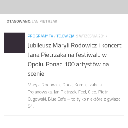
Przejdź do treści
OTAGOWANO:
JAN PIETRZAK
PROGRAMY TV
/
TELEWIZJA
9 WRZEŚNIA 2017
Jubileusz Maryli Rodowicz i koncert
Jana Pietrzaka na festiwalu w
Opolu. Ponad 100 artystów na
scenie
Maryla Rodowicz, Doda, Kombi, Izabela
Trojanowska, Jan Pietrzak, Feel, Cleo, Piotr
Cugowski, Blue Cafe – to tylko niektóre z gwiazd
54....