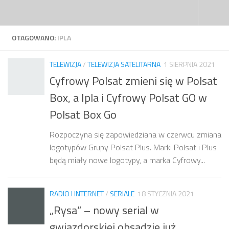
Przejdź do treści
OTAGOWANO:
IPLA
TELEWIZJA
/
TELEWIZJA SATELITARNA
1 SIERPNIA 2021
Cyfrowy Polsat zmieni się w Polsat
Box, a Ipla i Cyfrowy Polsat GO w
Polsat Box Go
Rozpoczyna się zapowiedziana w czerwcu zmiana
logotypów Grupy Polsat Plus. Marki Polsat i Plus
będą miały nowe logotypy, a marka Cyfrowy...
RADIO I INTERNET
/
SERIALE
18 STYCZNIA 2021
„Rysa” – nowy serial w
gwiazdorskiej obsadzie już