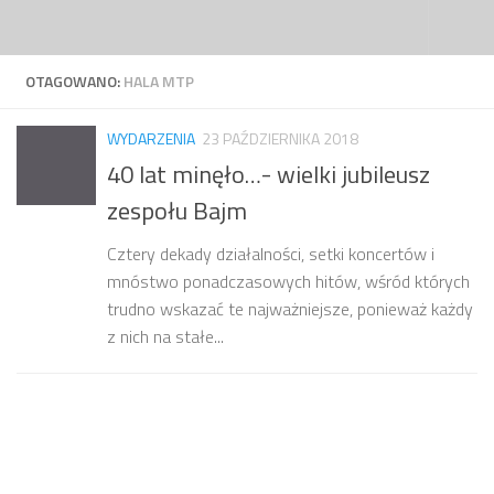
Przejdź do treści
OTAGOWANO:
HALA MTP
WYDARZENIA
23 PAŹDZIERNIKA 2018
40 lat minęło…- wielki jubileusz
zespołu Bajm
Cztery dekady działalności, setki koncertów i
mnóstwo ponadczasowych hitów, wśród których
trudno wskazać te najważniejsze, ponieważ każdy
z nich na stałe...