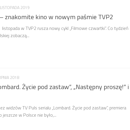
 LISTOPADA 2019
” – znakomite kino w nowym paśmie TVP2
 listopada w TVP2 rusza nowy cykl „Filmowe czwartki”. Co tydzień 
skiej zobaczą...
RPNIA 2018
Lombard. Życie pod zastaw”, „Następny proszę!” i
ez widzów TV Puls serialu „Lombard. Życie pod zastaw”, premiera
jeszcze w Polsce nie było,...