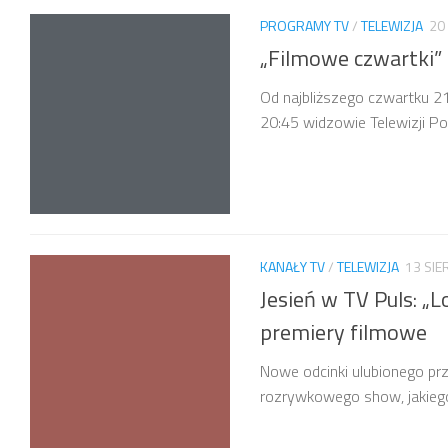
PROGRAMY TV
/
TELEWIZJA
20
„Filmowe czwartki
Od najbliższego czwartku 21
20:45 widzowie Telewizji Pol
KANAŁY TV
/
TELEWIZJA
13 SIE
Jesień w TV Puls: „
premiery filmowe
Nowe odcinki ulubionego prz
rozrywkowego show, jakiego 