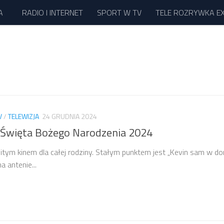
A
RADIO I INTERNET
SPORT W TV
TELE ROZRYWKA E
V
/
TELEWIZJA
24 GRUDNIA 2024
a Święta Bożego Narodzenia 2024
tym kinem dla całej rodziny. Stałym punktem jest „Kevin sam w do
a antenie...