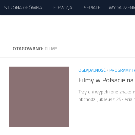
STRONA GŁÓWNA
TELEWIZJA
SERIALE
WYDARZENI
Przejdź do treści
OTAGOWANO:
FILMY
OGLĄDALNOŚĆ
/
PROGRAMY T
Filmy w Polsacie n
Trzy dni wypełnione znakomi
obchodzi jubileusz 25-lecia n