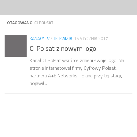
Przejdź do treści
OTAGOWANO:
CI POLSAT
KANAŁY TV
/
TELEWIZJA
16 STYCZNIA 2017
CI Polsat z nowym logo
Kanał CI Polsat wkrótce zmieni swoje logo. Na
stronie internetowej firmy Cyfrowy Polsat,
partnera A+E Networks Poland przy tej stacji,
pojawił...