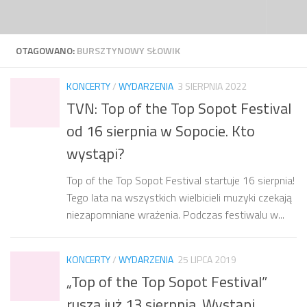
Przejdź do treści
OTAGOWANO:
BURSZTYNOWY SŁOWIK
KONCERTY
/
WYDARZENIA
3 SIERPNIA 2022
TVN: Top of the Top Sopot Festival
od 16 sierpnia w Sopocie. Kto
wystąpi?
Top of the Top Sopot Festival startuje 16 sierpnia!
Tego lata na wszystkich wielbicieli muzyki czekają
niezapomniane wrażenia. Podczas festiwalu w...
KONCERTY
/
WYDARZENIA
25 LIPCA 2019
„Top of the Top Sopot Festival”
rusza już 13 sierpnia. Wystąpi