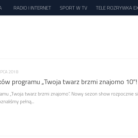
A
RADIO I INTERNET
SPORT W TV
TELE ROZRYWKA E
LIPCA 2018
ników programu „Twoja twarz brzmi znajomo 10”!
ramu „Twoja twarz brzmi znajomo”. Nowy sezon show rozpocznie s
znaliśmy pełną...