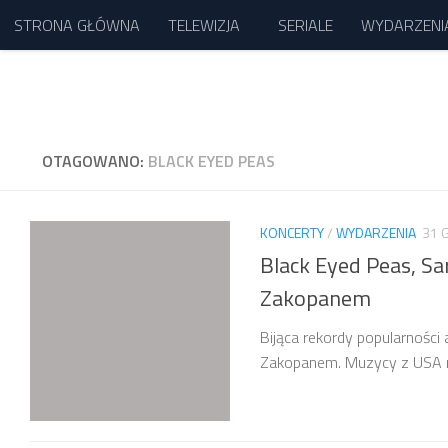
STRONA GŁÓWNA
TELEWIZJA
SERIALE
WYDARZENI
Przejdź do treści
OTAGOWANO:
BLACK EYED PEAS
KONCERTY
/
WYDARZENIA
31 
Black Eyed Peas, Sa
Zakopanem
Bijąca rekordy popularnośc
Zakopanem. Muzycy z USA na