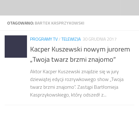
Przejdź do treści
OTAGOWANO:
BARTEK KASPRZYKOWSKI
PROGRAMY TV
/
TELEWIZJA
30 GRUDNIA 2017
Kacper Kuszewski nowym jurorem
„Twoja twarz brzmi znajomo”
Aktor Kacper Kuszewski znajdzie się w jury
dziewiątej edycji rozrywkowego show „Twoja
twarz brzmi znajomo”. Zastąpi Bartłomieja
Kasprzykowskiego, który odszedł z...