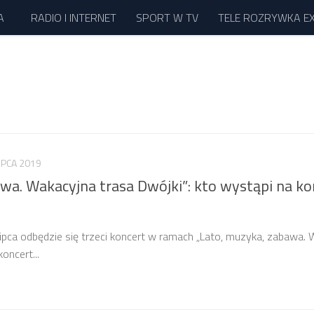
A
RADIO I INTERNET
SPORT W TV
TELE ROZRYWKA E
LIPCA 2019
wa. Wakacyjna trasa Dwójki”: kto wystąpi na ko
7 lipca odbędzie się trzeci koncert w ramach „Lato, muzyka, zabawa.
oncert...