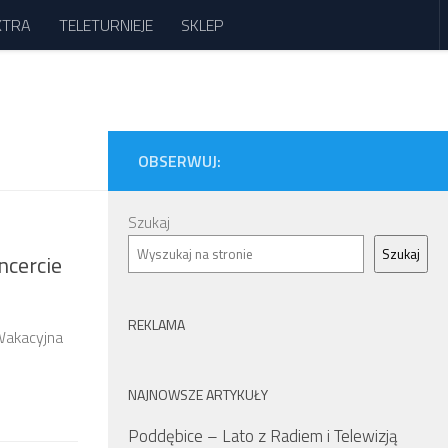
XTRA
TELETURNIEJE
SKLEP
OBSERWUJ:
Szukaj
Szukaj
ncercie
REKLAMA
 Wakacyjna
NAJNOWSZE ARTYKUŁY
Poddębice – Lato z Radiem i Telewizją