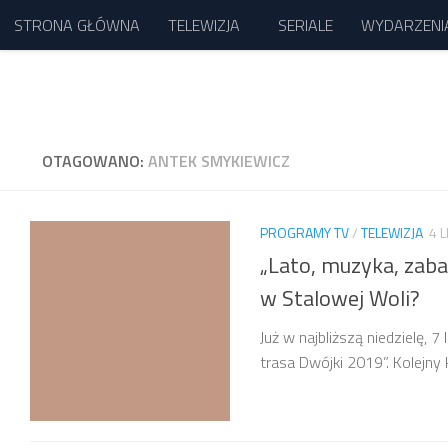
STRONA GŁÓWNA
TELEWIZJA
SERIALE
WYDARZENI
Przejdź do treści
OTAGOWANO:
ANTEK SMYKIEWICZ
PROGRAMY TV
/
TELEWIZJA
4 
„Lato, muzyka, zaba
w Stalowej Woli?
Już w najbliższą niedzielę, 
trasa Dwójki 2019”. Kolejny k