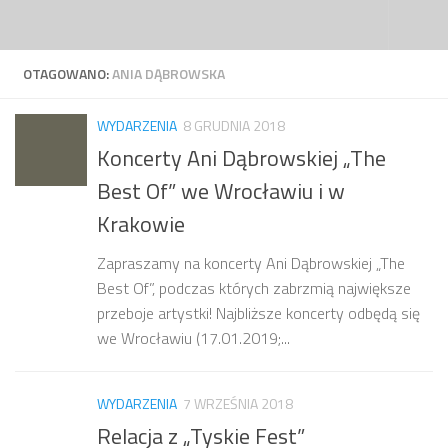
Przejdź do treści
OTAGOWANO:
ANIA DĄBROWSKA
WYDARZENIA
8 GRUDNIA 2018
Koncerty Ani Dąbrowskiej „The
Best Of” we Wrocławiu i w
Krakowie
Zapraszamy na koncerty Ani Dąbrowskiej „The
Best Of”, podczas których zabrzmią największe
przeboje artystki! Najbliższe koncerty odbędą się
we Wrocławiu (17.01.2019;...
WYDARZENIA
7 WRZEŚNIA 2018
Relacja z „Tyskie Fest”