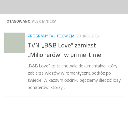
Przejdź do treści
OTAGOWANO:
ALEX JANICKA
PROGRAMY TV
/
TELEWIZJA
28 LIPCA 2024
TVN: „B&B Love” zamiast
„Milionerów” w prime-time
„B&B Love” to telenowela dokumentalna, który
zabierze widzów w romantyczną podróż po
świecie. W każdym odcinku będziemy śledzić losy
bohaterów, którzy...