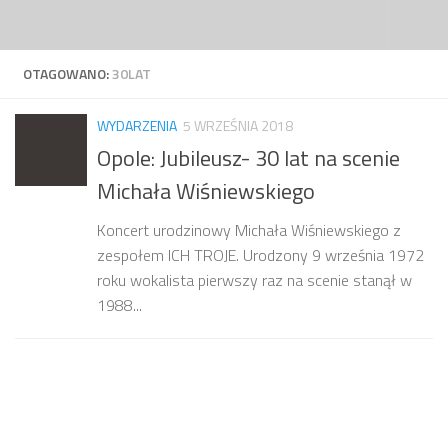
Przejdź do treści
OTAGOWANO:
30LAT
WYDARZENIA
5 WRZEŚNIA 2018
Opole: Jubileusz- 30 lat na scenie
Michała Wiśniewskiego
Koncert urodzinowy Michała Wiśniewskiego z
zespołem ICH TROJE. Urodzony 9 września 1972
roku wokalista pierwszy raz na scenie stanął w
1988...